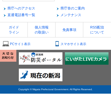
県庁へのアクセス
県庁舎のご案内
直通電話番号一覧
メンテナンス
ガイド
個人情報
RSS配信
免責事項
ライン
の取扱い
について
PCサイト表示
スマホサイト表示
Copyright © Niigata Prefectural Government. All Rights Reserved.