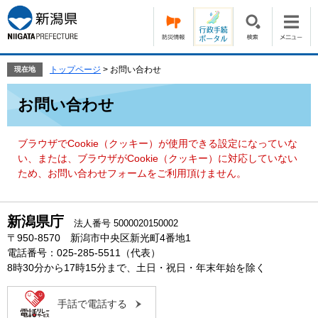
ペ
メ
ー
ニ
ジ
ュ
の
ー
先
を
トップページ
>
お問い合わせ
現在地
頭
飛
本
で
ば
お問い合わせ
文
す。
し
て
本
ブラウザでCookie（クッキー）が使用できる設定になっていな
文
い、または、ブラウザがCookie（クッキー）に対応していない
へ
ため、お問い合わせフォームをご利用頂けません。
新潟県庁
法人番号 5000020150002
〒950-8570 新潟市中央区新光町4番地1
電話番号：025-285-5511（代表）
8時30分から17時15分まで、土日・祝日・年末年始を除く
手話で電話する