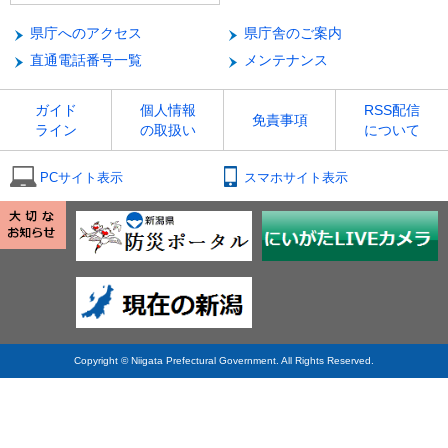
県庁へのアクセス
県庁舎のご案内
直通電話番号一覧
メンテナンス
ガイド
個人情報
RSS配信
免責事項
ライン
の取扱い
について
PCサイト表示
スマホサイト表示
Copyright © Niigata Prefectural Government. All Rights Reserved.