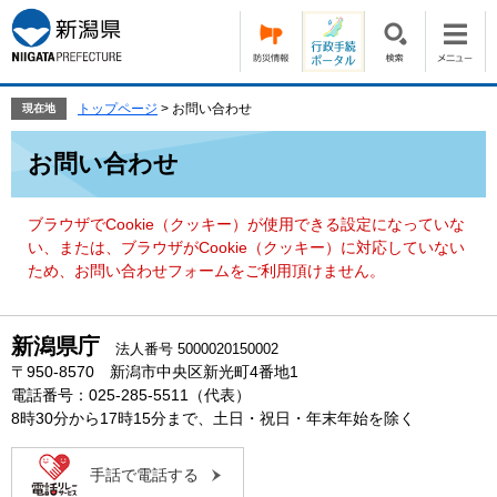
ペ
メ
ー
ニ
ジ
ュ
の
ー
先
を
トップページ
>
お問い合わせ
現在地
頭
飛
本
で
ば
お問い合わせ
文
す。
し
て
本
ブラウザでCookie（クッキー）が使用できる設定になっていな
文
い、または、ブラウザがCookie（クッキー）に対応していない
へ
ため、お問い合わせフォームをご利用頂けません。
新潟県庁
法人番号 5000020150002
〒950-8570 新潟市中央区新光町4番地1
電話番号：025-285-5511（代表）
8時30分から17時15分まで、土日・祝日・年末年始を除く
手話で電話する