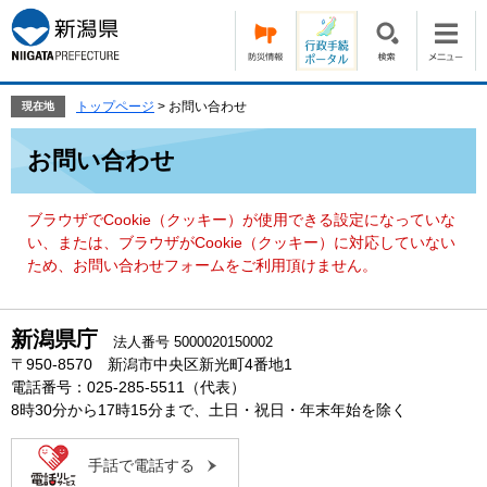
ペ
メ
ー
ニ
ジ
ュ
の
ー
先
を
トップページ
>
お問い合わせ
現在地
頭
飛
本
で
ば
お問い合わせ
文
す。
し
て
本
ブラウザでCookie（クッキー）が使用できる設定になっていな
文
い、または、ブラウザがCookie（クッキー）に対応していない
へ
ため、お問い合わせフォームをご利用頂けません。
新潟県庁
法人番号 5000020150002
〒950-8570 新潟市中央区新光町4番地1
電話番号：025-285-5511（代表）
8時30分から17時15分まで、土日・祝日・年末年始を除く
手話で電話する