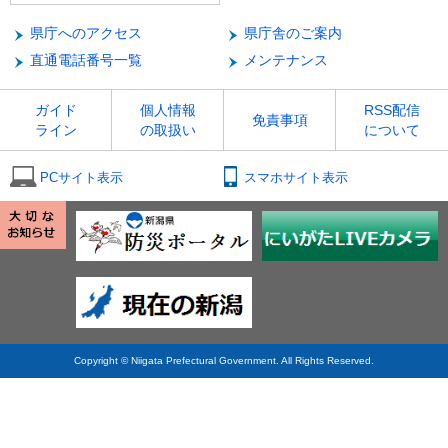
県庁へのアクセス
県庁舎のご案内
直通電話番号一覧
メンテナンス
ガイド
個人情報
RSS配信
免責事項
ライン
の取扱い
について
PCサイト表示
スマホサイト表示
Copyright © Niigata Prefectural Government. All Rights Reserved.