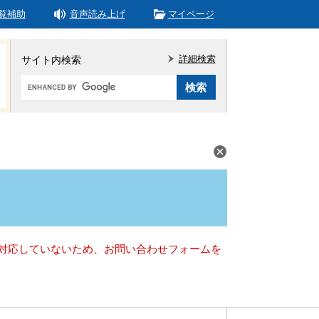
覧補助
音声読み上げ
マイページ
詳細検索
サイト内検索
Google
カ
ス
タ
ム
検
索
）に対応していないため、お問い合わせフォームを