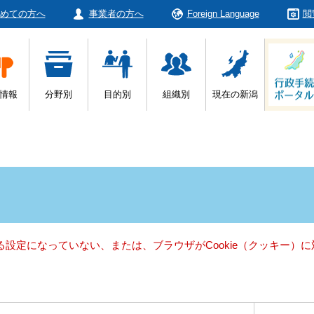
めての方へ
事業者の方へ
Foreign Language
閲
情報
分野別
目的別
組織別
現在の新潟
きる設定になっていない、または、ブラウザがCookie（クッキー