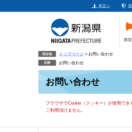
ペ
メ
本文へ
初
ー
ニ
ジ
ュ
の
ー
先
を
頭
飛
防災
で
ば
す。
し
トップページ
>
お問い合わせ
現在地
て
お問い合わせ
本
本
文
お問い合わせ
文
へ
ブラウザでCookie（クッキー）が使用で
ご利用頂けません。