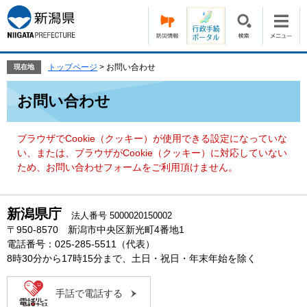
ペ
メ
ー
ニ
ジ
ュ
の
ー
先
を
トップページ
>
お問い合わせ
現在地
頭
飛
本
で
ば
お問い合わせ
文
す。
し
て
本
ブラウザでCookie（クッキー）が使用できる設定になっていな
文
い、または、ブラウザがCookie（クッキー）に対応していない
へ
ため、お問い合わせフォームをご利用頂けません。
新潟県庁
法人番号 5000020150002
〒950-8570 新潟市中央区新光町4番地1
電話番号：025-285-5511（代表）
8時30分から17時15分まで、土日・祝日・年末年始を除く
手話で電話する