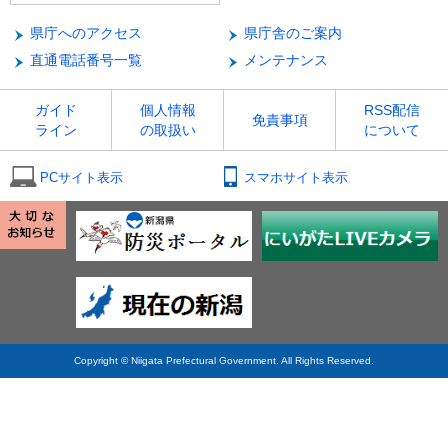
県庁へのアクセス
県庁舎のご案内
直通電話番号一覧
メンテナンス
ガイド
個人情報
RSS配信
免責事項
ライン
の取扱い
について
PCサイト表示
スマホサイト表示
Copyright © Niigata Prefectural Government. All Rights Reserved.