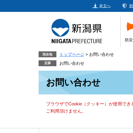
ペ
メ
本文へ
初
ー
ニ
ジ
ュ
の
ー
先
を
頭
飛
防災
で
ば
す。
し
トップページ
>
お問い合わせ
現在地
て
お問い合わせ
本
本
文
お問い合わせ
文
へ
ブラウザでCookie（クッキー）が使用で
ご利用頂けません。