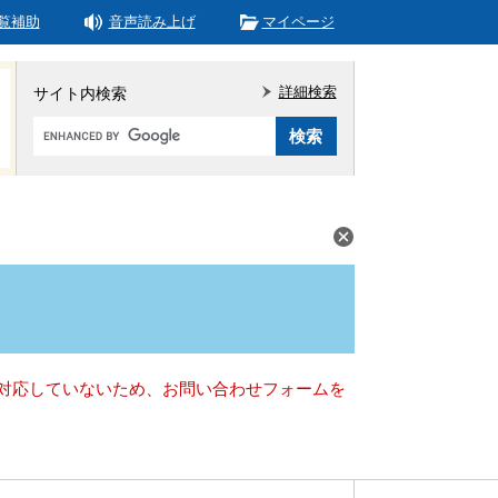
覧補助
音声読み上げ
マイページ
詳細検索
サイト内検索
Google
カ
ス
タ
ム
検
索
）に対応していないため、お問い合わせフォームを