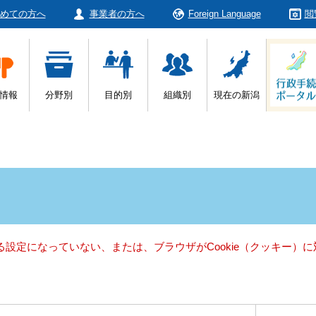
めての方へ
事業者の方へ
Foreign Language
閲
情報
分野別
目的別
組織別
現在の新潟
きる設定になっていない、または、ブラウザがCookie（クッキー