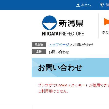
ペ
メ
本文へ
初
ー
ニ
ジ
ュ
の
ー
先
を
頭
飛
防災
で
ば
す。
し
トップページ
>
お問い合わせ
現在地
て
お問い合わせ
本
本
文
お問い合わせ
文
へ
ブラウザでCookie（クッキー）が使用で
ご利用頂けません。