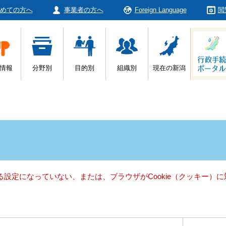
めての方へ
事業者の方へ
Foreign Language
閲
情報
分野別
目的別
組織別
現在の新潟
きる設定になっていない、または、ブラウザがCookie（クッキー