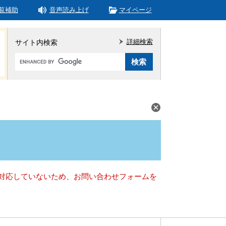
覧補助
音声読み上げ
マイページ
詳細検索
サイト内検索
Google
カ
ス
タ
ム
検
索
）に対応していないため、お問い合わせフォームを