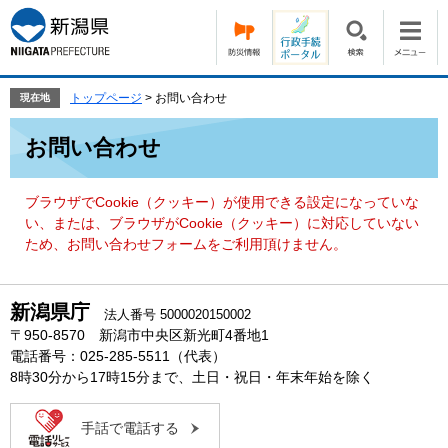
ペ
メ
ー
ニ
ジ
ュ
の
ー
先
を
トップページ
>
お問い合わせ
現在地
頭
飛
本
で
ば
お問い合わせ
文
す。
し
て
本
ブラウザでCookie（クッキー）が使用できる設定になっていな
文
い、または、ブラウザがCookie（クッキー）に対応していない
へ
ため、お問い合わせフォームをご利用頂けません。
新潟県庁
法人番号 5000020150002
〒950-8570 新潟市中央区新光町4番地1
電話番号：025-285-5511（代表）
8時30分から17時15分まで、土日・祝日・年末年始を除く
手話で電話する