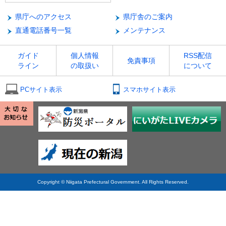
県庁へのアクセス
県庁舎のご案内
直通電話番号一覧
メンテナンス
ガイド
個人情報
RSS配信
免責事項
ライン
の取扱い
について
PCサイト表示
スマホサイト表示
Copyright © Niigata Prefectural Government. All Rights Reserved.