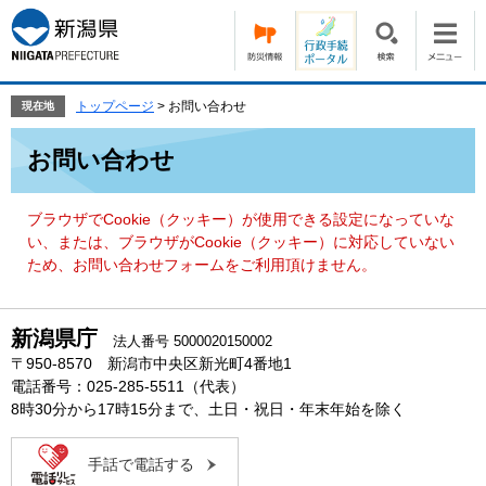
ペ
メ
ー
ニ
ジ
ュ
の
ー
先
を
トップページ
>
お問い合わせ
現在地
頭
飛
本
で
ば
お問い合わせ
文
す。
し
て
本
ブラウザでCookie（クッキー）が使用できる設定になっていな
文
い、または、ブラウザがCookie（クッキー）に対応していない
へ
ため、お問い合わせフォームをご利用頂けません。
新潟県庁
法人番号 5000020150002
〒950-8570 新潟市中央区新光町4番地1
電話番号：025-285-5511（代表）
8時30分から17時15分まで、土日・祝日・年末年始を除く
手話で電話する