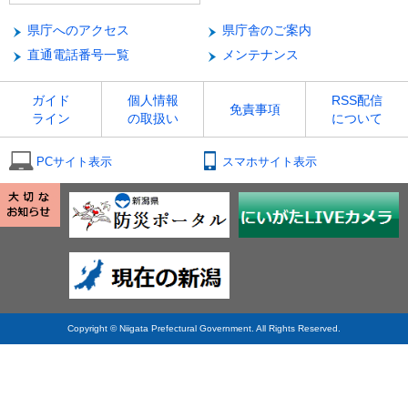
県庁へのアクセス
県庁舎のご案内
直通電話番号一覧
メンテナンス
ガイド
個人情報
RSS配信
免責事項
ライン
の取扱い
について
PCサイト表示
スマホサイト表示
Copyright © Niigata Prefectural Government. All Rights Reserved.