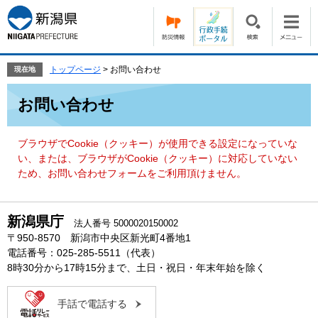
ペ
メ
ー
ニ
ジ
ュ
の
ー
先
を
トップページ
>
お問い合わせ
現在地
頭
飛
本
で
ば
お問い合わせ
文
す。
し
て
本
ブラウザでCookie（クッキー）が使用できる設定になっていな
文
い、または、ブラウザがCookie（クッキー）に対応していない
へ
ため、お問い合わせフォームをご利用頂けません。
新潟県庁
法人番号 5000020150002
〒950-8570 新潟市中央区新光町4番地1
電話番号：025-285-5511（代表）
8時30分から17時15分まで、土日・祝日・年末年始を除く
手話で電話する