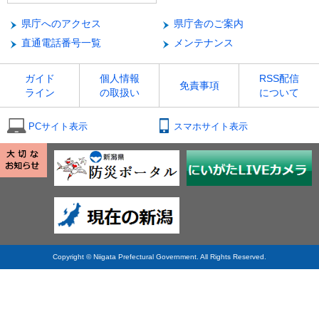
県庁へのアクセス
県庁舎のご案内
直通電話番号一覧
メンテナンス
ガイド
個人情報
RSS配信
免責事項
ライン
の取扱い
について
PCサイト表示
スマホサイト表示
Copyright © Niigata Prefectural Government. All Rights Reserved.