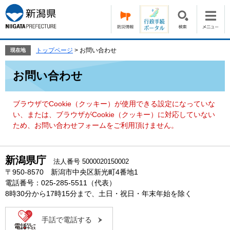
ペ
メ
ー
ニ
ジ
ュ
の
ー
先
を
トップページ
>
お問い合わせ
現在地
頭
飛
本
で
ば
お問い合わせ
文
す。
し
て
本
ブラウザでCookie（クッキー）が使用できる設定になっていな
文
い、または、ブラウザがCookie（クッキー）に対応していない
へ
ため、お問い合わせフォームをご利用頂けません。
新潟県庁
法人番号 5000020150002
〒950-8570 新潟市中央区新光町4番地1
電話番号：025-285-5511（代表）
8時30分から17時15分まで、土日・祝日・年末年始を除く
手話で電話する