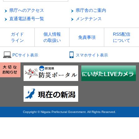
県庁へのアクセス
県庁舎のご案内
直通電話番号一覧
メンテナンス
ガイド
個人情報
RSS配信
免責事項
ライン
の取扱い
について
PCサイト表示
スマホサイト表示
Copyright © Niigata Prefectural Government. All Rights Reserved.