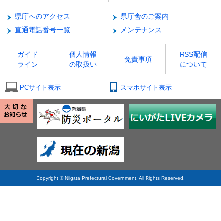
県庁へのアクセス
県庁舎のご案内
直通電話番号一覧
メンテナンス
ガイド
個人情報
RSS配信
免責事項
ライン
の取扱い
について
PCサイト表示
スマホサイト表示
Copyright © Niigata Prefectural Government. All Rights Reserved.