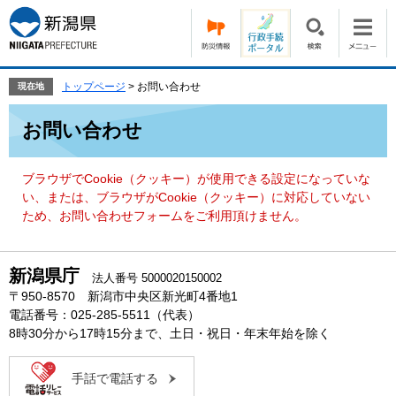
ペ
メ
ー
ニ
ジ
ュ
の
ー
先
を
トップページ
>
お問い合わせ
現在地
頭
飛
本
で
ば
お問い合わせ
文
す。
し
て
本
ブラウザでCookie（クッキー）が使用できる設定になっていな
文
い、または、ブラウザがCookie（クッキー）に対応していない
へ
ため、お問い合わせフォームをご利用頂けません。
新潟県庁
法人番号 5000020150002
〒950-8570 新潟市中央区新光町4番地1
電話番号：025-285-5511（代表）
8時30分から17時15分まで、土日・祝日・年末年始を除く
手話で電話する