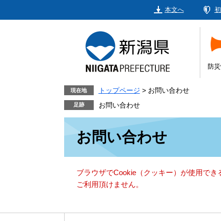
ペ
メ
本文へ
初
ー
ニ
ジ
ュ
の
ー
先
を
頭
飛
防災
で
ば
す。
し
トップページ
>
お問い合わせ
現在地
て
お問い合わせ
本
本
文
お問い合わせ
文
へ
ブラウザでCookie（クッキー）が使用で
ご利用頂けません。