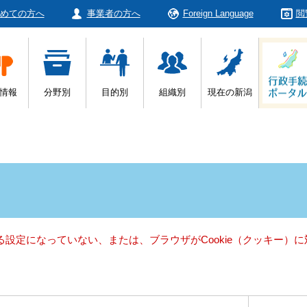
めての方へ
事業者の方へ
Foreign Language
閲
情報
分野別
目的別
組織別
現在の新潟
きる設定になっていない、または、ブラウザがCookie（クッキー