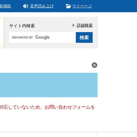
覧補助
音声読み上げ
マイページ
詳細検索
サイト内検索
Google
カ
ス
タ
ム
検
索
）に対応していないため、お問い合わせフォームを