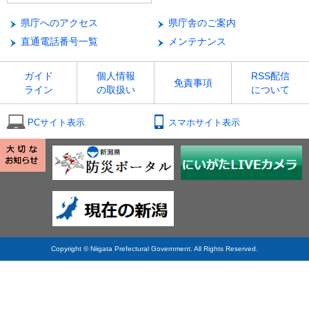
県庁へのアクセス
県庁舎のご案内
直通電話番号一覧
メンテナンス
ガイド
個人情報
RSS配信
免責事項
ライン
の取扱い
について
PCサイト表示
スマホサイト表示
Copyright © Niigata Prefectural Government. All Rights Reserved.