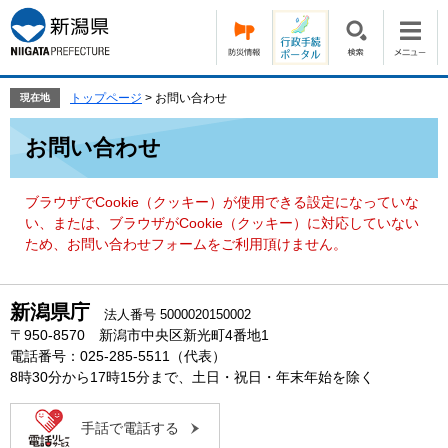
ペ
メ
ー
ニ
ジ
ュ
の
ー
先
を
トップページ
>
お問い合わせ
現在地
頭
飛
本
で
ば
お問い合わせ
文
す。
し
て
本
ブラウザでCookie（クッキー）が使用できる設定になっていな
文
い、または、ブラウザがCookie（クッキー）に対応していない
へ
ため、お問い合わせフォームをご利用頂けません。
新潟県庁
法人番号 5000020150002
〒950-8570 新潟市中央区新光町4番地1
電話番号：025-285-5511（代表）
8時30分から17時15分まで、土日・祝日・年末年始を除く
手話で電話する