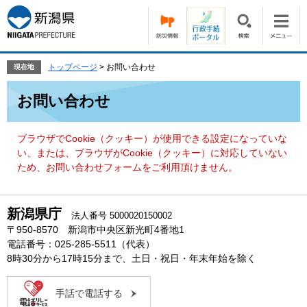
ペ
メ
ー
ニ
ジ
ュ
の
ー
先
を
トップページ
>
お問い合わせ
現在地
頭
飛
本
で
ば
お問い合わせ
文
す。
し
て
本
ブラウザでCookie（クッキー）が使用できる設定になっていな
文
い、または、ブラウザがCookie（クッキー）に対応していない
へ
ため、お問い合わせフォームをご利用頂けません。
新潟県庁
法人番号 5000020150002
〒950-8570 新潟市中央区新光町4番地1
電話番号：025-285-5511（代表）
8時30分から17時15分まで、土日・祝日・年末年始を除く
手話で電話する