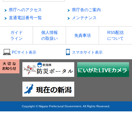
県庁へのアクセス
県庁舎のご案内
直通電話番号一覧
メンテナンス
ガイド
個人情報
RSS配信
免責事項
ライン
の取扱い
について
PCサイト表示
スマホサイト表示
Copyright © Niigata Prefectural Government. All Rights Reserved.