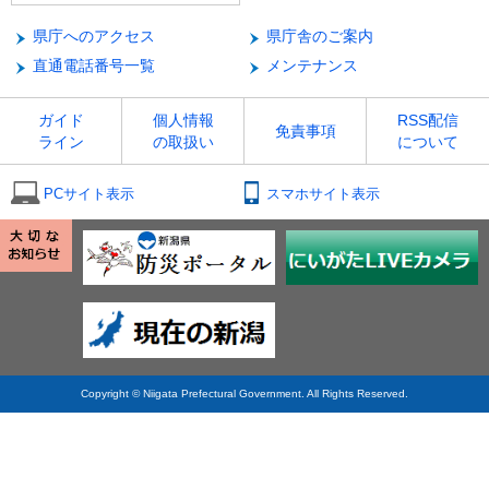
県庁へのアクセス
県庁舎のご案内
直通電話番号一覧
メンテナンス
ガイド
個人情報
RSS配信
免責事項
ライン
の取扱い
について
PCサイト表示
スマホサイト表示
Copyright © Niigata Prefectural Government. All Rights Reserved.