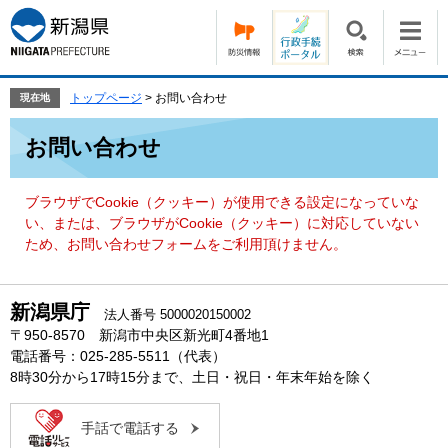
ペ
メ
ー
ニ
ジ
ュ
の
ー
先
を
トップページ
>
お問い合わせ
現在地
頭
飛
本
で
ば
お問い合わせ
文
す。
し
て
本
ブラウザでCookie（クッキー）が使用できる設定になっていな
文
い、または、ブラウザがCookie（クッキー）に対応していない
へ
ため、お問い合わせフォームをご利用頂けません。
新潟県庁
法人番号 5000020150002
〒950-8570 新潟市中央区新光町4番地1
電話番号：025-285-5511（代表）
8時30分から17時15分まで、土日・祝日・年末年始を除く
手話で電話する