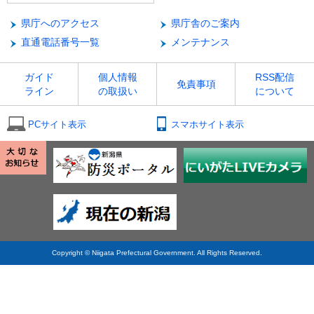
県庁へのアクセス
県庁舎のご案内
直通電話番号一覧
メンテナンス
ガイド
個人情報
RSS配信
免責事項
ライン
の取扱い
について
PCサイト表示
スマホサイト表示
Copyright © Niigata Prefectural Government. All Rights Reserved.