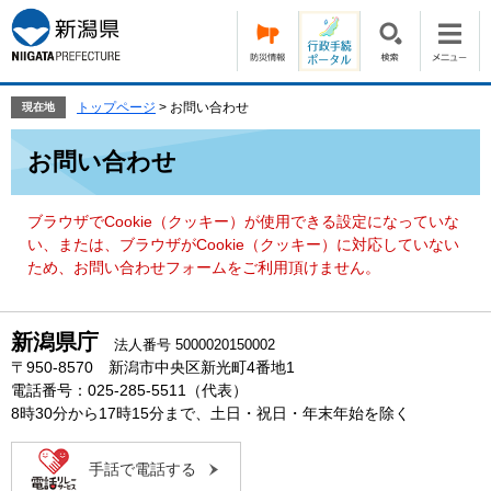
ペ
メ
ー
ニ
ジ
ュ
の
ー
先
を
トップページ
>
お問い合わせ
現在地
頭
飛
本
で
ば
お問い合わせ
文
す。
し
て
本
ブラウザでCookie（クッキー）が使用できる設定になっていな
文
い、または、ブラウザがCookie（クッキー）に対応していない
へ
ため、お問い合わせフォームをご利用頂けません。
新潟県庁
法人番号 5000020150002
〒950-8570 新潟市中央区新光町4番地1
電話番号：025-285-5511（代表）
8時30分から17時15分まで、土日・祝日・年末年始を除く
手話で電話する