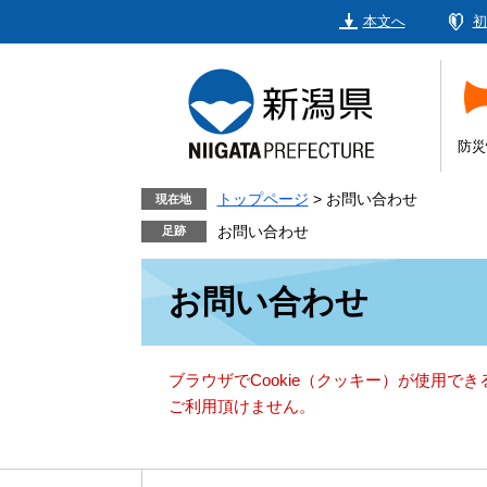
ペ
メ
本文へ
初
ー
ニ
ジ
ュ
の
ー
先
を
頭
飛
防災
で
ば
す。
し
トップページ
>
お問い合わせ
現在地
て
お問い合わせ
本
本
文
お問い合わせ
文
へ
ブラウザでCookie（クッキー）が使用で
ご利用頂けません。