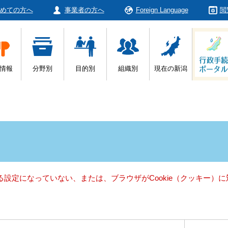
めての方へ
事業者の方へ
Foreign Language
閲
情報
分野別
目的別
組織別
現在の新潟
きる設定になっていない、または、ブラウザがCookie（クッキー