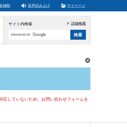
覧補助
音声読み上げ
マイページ
詳細検索
サイト内検索
Google
カ
ス
タ
ム
検
索
）に対応していないため、お問い合わせフォームを