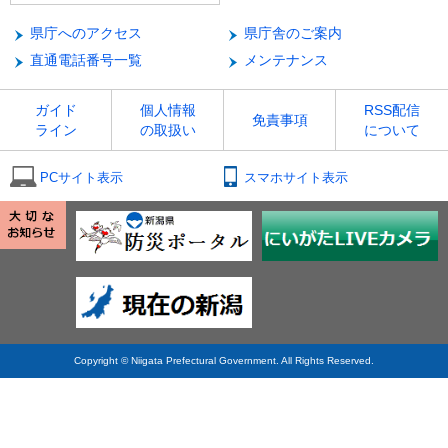
県庁へのアクセス
県庁舎のご案内
直通電話番号一覧
メンテナンス
ガイド
個人情報
RSS配信
免責事項
ライン
の取扱い
について
PCサイト表示
スマホサイト表示
Copyright © Niigata Prefectural Government. All Rights Reserved.