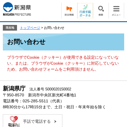
ペ
メ
ー
ニ
ジ
ュ
の
ー
先
を
トップページ
>
お問い合わせ
現在地
頭
飛
本
で
ば
お問い合わせ
文
す。
し
て
本
ブラウザでCookie（クッキー）が使用できる設定になっていな
文
い、または、ブラウザがCookie（クッキー）に対応していない
へ
ため、お問い合わせフォームをご利用頂けません。
新潟県庁
法人番号 5000020150002
〒950-8570 新潟市中央区新光町4番地1
電話番号：025-285-5511（代表）
8時30分から17時15分まで、土日・祝日・年末年始を除く
手話で電話する