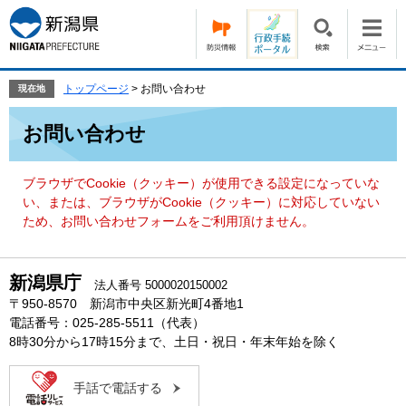
ペ
メ
ー
ニ
ジ
ュ
の
ー
先
を
トップページ
>
お問い合わせ
現在地
頭
飛
本
で
ば
お問い合わせ
文
す。
し
て
本
ブラウザでCookie（クッキー）が使用できる設定になっていな
文
い、または、ブラウザがCookie（クッキー）に対応していない
へ
ため、お問い合わせフォームをご利用頂けません。
新潟県庁
法人番号 5000020150002
〒950-8570 新潟市中央区新光町4番地1
電話番号：025-285-5511（代表）
8時30分から17時15分まで、土日・祝日・年末年始を除く
手話で電話する