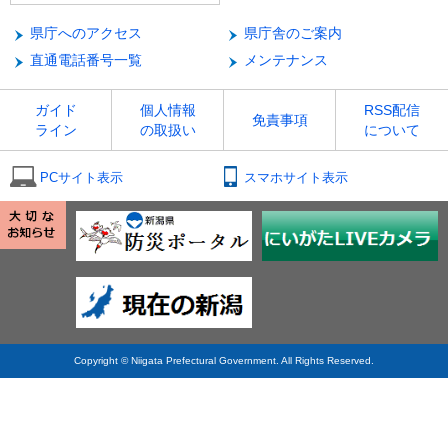
県庁へのアクセス
県庁舎のご案内
直通電話番号一覧
メンテナンス
ガイド
個人情報
RSS配信
免責事項
ライン
の取扱い
について
PCサイト表示
スマホサイト表示
Copyright © Niigata Prefectural Government. All Rights Reserved.