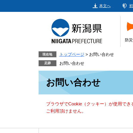
ペ
メ
本文へ
初
ー
ニ
ジ
ュ
の
ー
先
を
頭
飛
防災
で
ば
す。
し
トップページ
>
お問い合わせ
現在地
て
お問い合わせ
本
本
文
お問い合わせ
文
へ
ブラウザでCookie（クッキー）が使用で
ご利用頂けません。