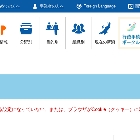
めての方へ
事業者の方へ
Foreign Language
閲
情報
分野別
目的別
組織別
現在の新潟
きる設定になっていない、または、ブラウザがCookie（クッキー