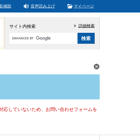
覧補助
音声読み上げ
マイページ
詳細検索
サイト内検索
Google
カ
ス
タ
ム
検
索
）に対応していないため、お問い合わせフォームを