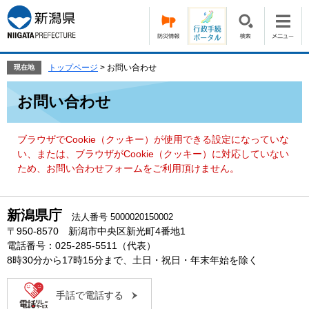
ペ
メ
ー
ニ
ジ
ュ
の
ー
先
を
トップページ
>
お問い合わせ
現在地
頭
飛
本
で
ば
お問い合わせ
文
す。
し
て
本
ブラウザでCookie（クッキー）が使用できる設定になっていな
文
い、または、ブラウザがCookie（クッキー）に対応していない
へ
ため、お問い合わせフォームをご利用頂けません。
新潟県庁
法人番号 5000020150002
〒950-8570 新潟市中央区新光町4番地1
電話番号：025-285-5511（代表）
8時30分から17時15分まで、土日・祝日・年末年始を除く
手話で電話する