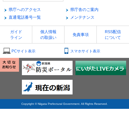
県庁へのアクセス
県庁舎のご案内
直通電話番号一覧
メンテナンス
ガイド
個人情報
RSS配信
免責事項
ライン
の取扱い
について
PCサイト表示
スマホサイト表示
Copyright © Niigata Prefectural Government. All Rights Reserved.