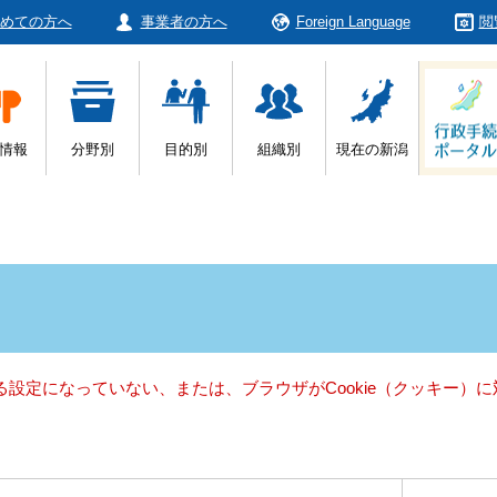
めての方へ
事業者の方へ
Foreign Language
閲
情報
分野別
目的別
組織別
現在の新潟
きる設定になっていない、または、ブラウザがCookie（クッキー