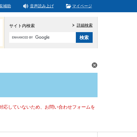
覧補助
音声読み上げ
マイページ
詳細検索
サイト内検索
Google
カ
ス
タ
ム
検
索
）に対応していないため、お問い合わせフォームを