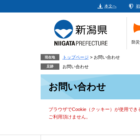
ペ
メ
本文へ
初
ー
ニ
ジ
ュ
の
ー
先
を
頭
飛
防災
で
ば
す。
し
トップページ
>
お問い合わせ
現在地
て
お問い合わせ
本
本
文
お問い合わせ
文
へ
ブラウザでCookie（クッキー）が使用で
ご利用頂けません。