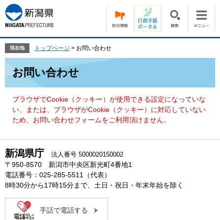
ペ
メ
ー
ニ
ジ
ュ
の
ー
先
を
トップページ
>
お問い合わせ
現在地
頭
飛
本
で
ば
お問い合わせ
文
す。
し
て
本
ブラウザでCookie（クッキー）が使用できる設定になっていな
文
い、または、ブラウザがCookie（クッキー）に対応していない
へ
ため、お問い合わせフォームをご利用頂けません。
新潟県庁
法人番号 5000020150002
〒950-8570 新潟市中央区新光町4番地1
電話番号：025-285-5511（代表）
8時30分から17時15分まで、土日・祝日・年末年始を除く
手話で電話する