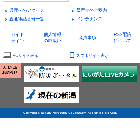
県庁へのアクセス
県庁舎のご案内
直通電話番号一覧
メンテナンス
ガイド
個人情報
RSS配信
免責事項
ライン
の取扱い
について
PCサイト表示
スマホサイト表示
Copyright © Niigata Prefectural Government. All Rights Reserved.