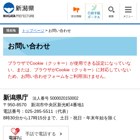
ペ
メ
ー
ニ
ジ
ュ
の
ー
先
を
トップページ
>
お問い合わせ
現在地
頭
飛
本
で
ば
お問い合わせ
文
す。
し
て
本
ブラウザでCookie（クッキー）が使用できる設定になっていな
文
い、または、ブラウザがCookie（クッキー）に対応していない
へ
ため、お問い合わせフォームをご利用頂けません。
新潟県庁
法人番号 5000020150002
〒950-8570 新潟市中央区新光町4番地1
電話番号：025-285-5511（代表）
8時30分から17時15分まで、土日・祝日・年末年始を除く
手話で電話する