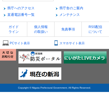
県庁へのアクセス
県庁舎のご案内
直通電話番号一覧
メンテナンス
ガイド
個人情報
RSS配信
免責事項
ライン
の取扱い
について
PCサイト表示
スマホサイト表示
Copyright © Niigata Prefectural Government. All Rights Reserved.