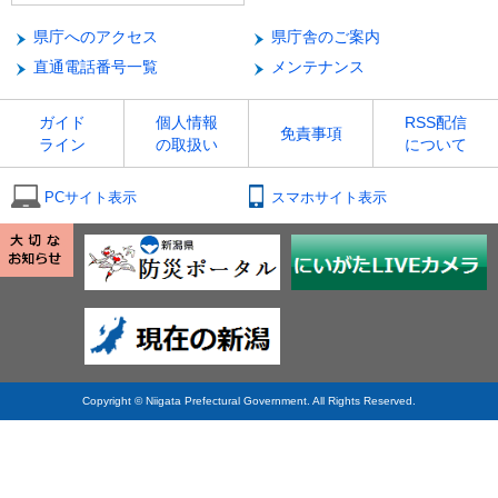
県庁へのアクセス
県庁舎のご案内
直通電話番号一覧
メンテナンス
ガイド
個人情報
RSS配信
免責事項
ライン
の取扱い
について
PCサイト表示
スマホサイト表示
Copyright © Niigata Prefectural Government. All Rights Reserved.