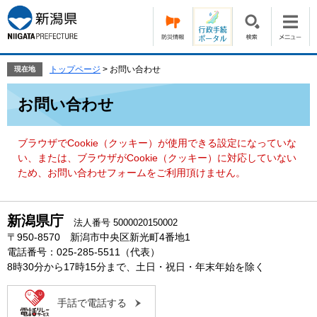
ペ
メ
ー
ニ
ジ
ュ
の
ー
先
を
トップページ
>
お問い合わせ
現在地
頭
飛
本
で
ば
お問い合わせ
文
す。
し
て
本
ブラウザでCookie（クッキー）が使用できる設定になっていな
文
い、または、ブラウザがCookie（クッキー）に対応していない
へ
ため、お問い合わせフォームをご利用頂けません。
新潟県庁
法人番号 5000020150002
〒950-8570 新潟市中央区新光町4番地1
電話番号：025-285-5511（代表）
8時30分から17時15分まで、土日・祝日・年末年始を除く
手話で電話する