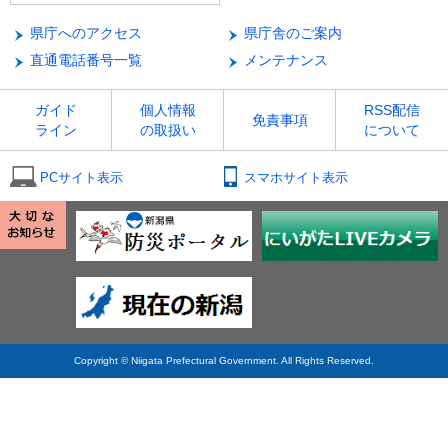
県庁へのアクセス
県庁舎のご案内
直通電話番号一覧
メンテナンス
ガイド
個人情報
RSS配信
免責事項
ライン
の取扱い
について
PCサイト表示
スマホサイト表示
Copyright © Niigata Prefectural Government. All Rights Reserved.