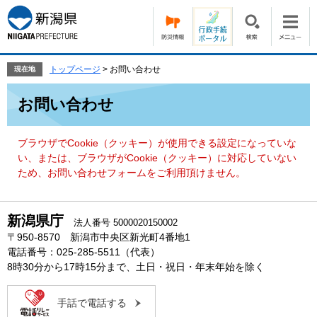
ペ
メ
ー
ニ
ジ
ュ
の
ー
先
を
トップページ
>
お問い合わせ
現在地
頭
飛
本
で
ば
お問い合わせ
文
す。
し
て
本
ブラウザでCookie（クッキー）が使用できる設定になっていな
文
い、または、ブラウザがCookie（クッキー）に対応していない
へ
ため、お問い合わせフォームをご利用頂けません。
新潟県庁
法人番号 5000020150002
〒950-8570 新潟市中央区新光町4番地1
電話番号：025-285-5511（代表）
8時30分から17時15分まで、土日・祝日・年末年始を除く
手話で電話する