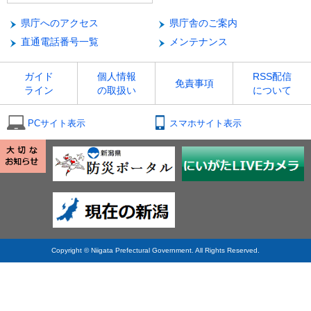
県庁へのアクセス
県庁舎のご案内
直通電話番号一覧
メンテナンス
ガイド
個人情報
RSS配信
免責事項
ライン
の取扱い
について
PCサイト表示
スマホサイト表示
Copyright © Niigata Prefectural Government. All Rights Reserved.