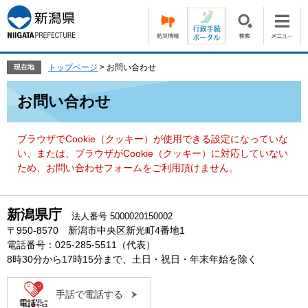
ペ
メ
ー
ニ
ジ
ュ
の
ー
先
を
トップページ
>
お問い合わせ
現在地
頭
飛
本
で
ば
お問い合わせ
文
す。
し
て
本
ブラウザでCookie（クッキー）が使用できる設定になっていな
文
い、または、ブラウザがCookie（クッキー）に対応していない
へ
ため、お問い合わせフォームをご利用頂けません。
新潟県庁
法人番号 5000020150002
〒950-8570 新潟市中央区新光町4番地1
電話番号：025-285-5511（代表）
8時30分から17時15分まで、土日・祝日・年末年始を除く
手話で電話する