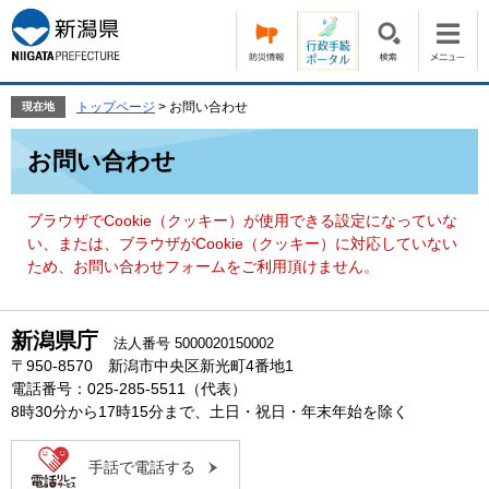
ペ
メ
ー
ニ
ジ
ュ
の
ー
先
を
トップページ
>
お問い合わせ
現在地
頭
飛
本
で
ば
お問い合わせ
文
す。
し
て
本
ブラウザでCookie（クッキー）が使用できる設定になっていな
文
い、または、ブラウザがCookie（クッキー）に対応していない
へ
ため、お問い合わせフォームをご利用頂けません。
新潟県庁
法人番号 5000020150002
〒950-8570 新潟市中央区新光町4番地1
電話番号：025-285-5511（代表）
8時30分から17時15分まで、土日・祝日・年末年始を除く
手話で電話する