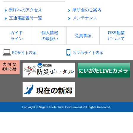
県庁へのアクセス
県庁舎のご案内
直通電話番号一覧
メンテナンス
ガイド
個人情報
RSS配信
免責事項
ライン
の取扱い
について
PCサイト表示
スマホサイト表示
Copyright © Niigata Prefectural Government. All Rights Reserved.