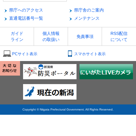
県庁へのアクセス
県庁舎のご案内
直通電話番号一覧
メンテナンス
ガイド
個人情報
RSS配信
免責事項
ライン
の取扱い
について
PCサイト表示
スマホサイト表示
Copyright © Niigata Prefectural Government. All Rights Reserved.