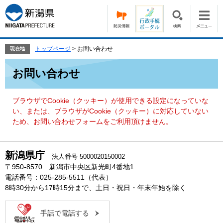
ペ
メ
ー
ニ
ジ
ュ
の
ー
先
を
トップページ
>
お問い合わせ
現在地
頭
飛
本
で
ば
お問い合わせ
文
す。
し
て
本
ブラウザでCookie（クッキー）が使用できる設定になっていな
文
い、または、ブラウザがCookie（クッキー）に対応していない
へ
ため、お問い合わせフォームをご利用頂けません。
新潟県庁
法人番号 5000020150002
〒950-8570 新潟市中央区新光町4番地1
電話番号：025-285-5511（代表）
8時30分から17時15分まで、土日・祝日・年末年始を除く
手話で電話する