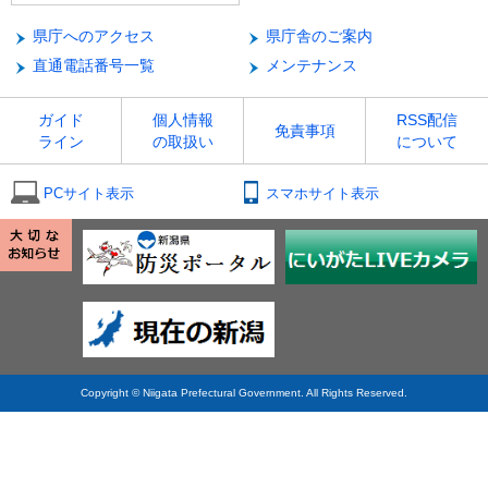
県庁へのアクセス
県庁舎のご案内
直通電話番号一覧
メンテナンス
ガイド
個人情報
RSS配信
免責事項
ライン
の取扱い
について
PCサイト表示
スマホサイト表示
Copyright © Niigata Prefectural Government. All Rights Reserved.