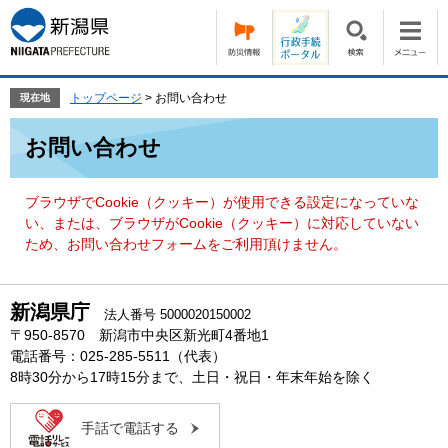
ペ
メ
ー
ニ
ジ
ュ
の
ー
先
を
トップページ
>
お問い合わせ
現在地
頭
飛
本
で
ば
お問い合わせ
文
す。
し
て
本
ブラウザでCookie（クッキー）が使用できる設定になっていな
文
い、または、ブラウザがCookie（クッキー）に対応していない
へ
ため、お問い合わせフォームをご利用頂けません。
新潟県庁
法人番号 5000020150002
〒950-8570 新潟市中央区新光町4番地1
電話番号：025-285-5511（代表）
8時30分から17時15分まで、土日・祝日・年末年始を除く
手話で電話する