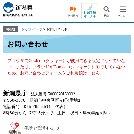
ペ
メ
ー
ニ
ジ
ュ
の
ー
先
を
トップページ
>
お問い合わせ
現在地
頭
飛
本
で
ば
お問い合わせ
文
す。
し
て
本
ブラウザでCookie（クッキー）が使用できる設定になっていな
文
い、または、ブラウザがCookie（クッキー）に対応していない
へ
ため、お問い合わせフォームをご利用頂けません。
新潟県庁
法人番号 5000020150002
〒950-8570 新潟市中央区新光町4番地1
電話番号：025-285-5511（代表）
8時30分から17時15分まで、土日・祝日・年末年始を除く
手話で電話する