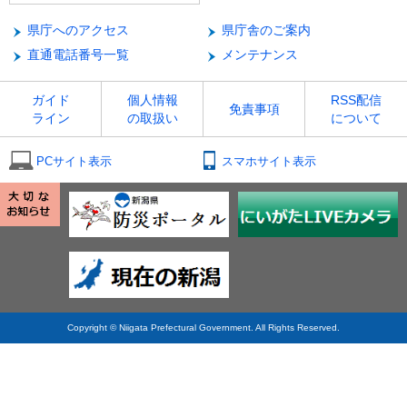
県庁へのアクセス
県庁舎のご案内
直通電話番号一覧
メンテナンス
ガイド
個人情報
RSS配信
免責事項
ライン
の取扱い
について
PCサイト表示
スマホサイト表示
Copyright © Niigata Prefectural Government. All Rights Reserved.