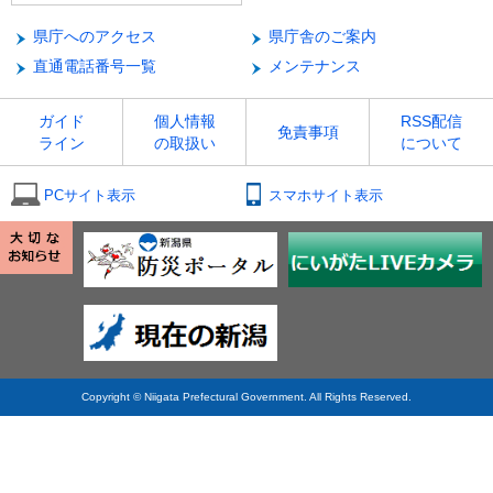
県庁へのアクセス
県庁舎のご案内
直通電話番号一覧
メンテナンス
ガイド
個人情報
RSS配信
免責事項
ライン
の取扱い
について
PCサイト表示
スマホサイト表示
Copyright © Niigata Prefectural Government. All Rights Reserved.