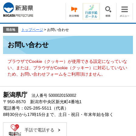
ペ
メ
ー
ニ
ジ
ュ
の
ー
先
を
トップページ
>
お問い合わせ
現在地
頭
飛
本
で
ば
お問い合わせ
文
す。
し
て
本
ブラウザでCookie（クッキー）が使用できる設定になっていな
文
い、または、ブラウザがCookie（クッキー）に対応していない
へ
ため、お問い合わせフォームをご利用頂けません。
新潟県庁
法人番号 5000020150002
〒950-8570 新潟市中央区新光町4番地1
電話番号：025-285-5511（代表）
8時30分から17時15分まで、土日・祝日・年末年始を除く
手話で電話する