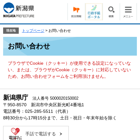
ペ
メ
ー
ニ
ジ
ュ
の
ー
先
を
トップページ
>
お問い合わせ
現在地
頭
飛
本
で
ば
お問い合わせ
文
す。
し
て
本
ブラウザでCookie（クッキー）が使用できる設定になっていな
文
い、または、ブラウザがCookie（クッキー）に対応していない
へ
ため、お問い合わせフォームをご利用頂けません。
新潟県庁
法人番号 5000020150002
〒950-8570 新潟市中央区新光町4番地1
電話番号：025-285-5511（代表）
8時30分から17時15分まで、土日・祝日・年末年始を除く
手話で電話する