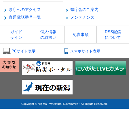
県庁へのアクセス
県庁舎のご案内
直通電話番号一覧
メンテナンス
ガイド
個人情報
RSS配信
免責事項
ライン
の取扱い
について
PCサイト表示
スマホサイト表示
Copyright © Niigata Prefectural Government. All Rights Reserved.