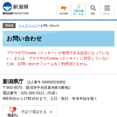
ペ
メ
ー
ニ
ジ
ュ
の
ー
先
を
トップページ
>
お問い合わせ
現在地
頭
飛
本
で
ば
お問い合わせ
文
す。
し
て
本
ブラウザでCookie（クッキー）が使用できる設定になっていな
文
い、または、ブラウザがCookie（クッキー）に対応していない
へ
ため、お問い合わせフォームをご利用頂けません。
新潟県庁
法人番号 5000020150002
〒950-8570 新潟市中央区新光町4番地1
電話番号：025-285-5511（代表）
8時30分から17時15分まで、土日・祝日・年末年始を除く
手話で電話する