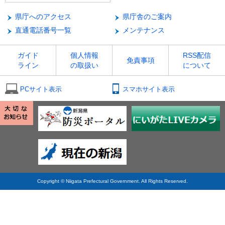
県庁へのアクセス
県庁舎のご案内
直通電話番号一覧
メンテナンス
ガイド
個人情報
RSS配信
免責事項
ライン
の取扱い
について
PCサイト表示
スマホサイト表示
Copyright © Niigata Prefectural Government. All Rights Reserved.