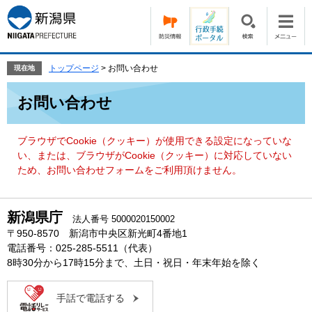
ペ
メ
ー
ニ
ジ
ュ
の
ー
先
を
トップページ
>
お問い合わせ
現在地
頭
飛
本
で
ば
お問い合わせ
文
す。
し
て
本
ブラウザでCookie（クッキー）が使用できる設定になっていな
文
い、または、ブラウザがCookie（クッキー）に対応していない
へ
ため、お問い合わせフォームをご利用頂けません。
新潟県庁
法人番号 5000020150002
〒950-8570 新潟市中央区新光町4番地1
電話番号：025-285-5511（代表）
8時30分から17時15分まで、土日・祝日・年末年始を除く
手話で電話する