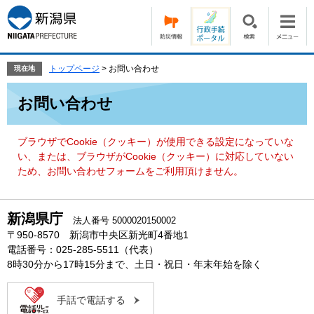
ペ
メ
ー
ニ
ジ
ュ
の
ー
先
を
トップページ
>
お問い合わせ
現在地
頭
飛
本
で
ば
お問い合わせ
文
す。
し
て
本
ブラウザでCookie（クッキー）が使用できる設定になっていな
文
い、または、ブラウザがCookie（クッキー）に対応していない
へ
ため、お問い合わせフォームをご利用頂けません。
新潟県庁
法人番号 5000020150002
〒950-8570 新潟市中央区新光町4番地1
電話番号：025-285-5511（代表）
8時30分から17時15分まで、土日・祝日・年末年始を除く
手話で電話する