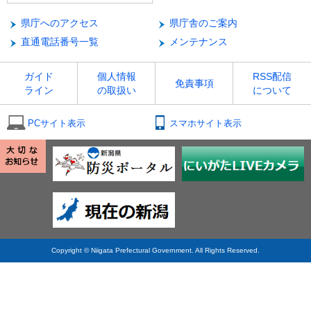
県庁へのアクセス
県庁舎のご案内
直通電話番号一覧
メンテナンス
ガイド
個人情報
RSS配信
免責事項
ライン
の取扱い
について
PCサイト表示
スマホサイト表示
Copyright © Niigata Prefectural Government. All Rights Reserved.