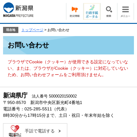
ペ
メ
ー
ニ
ジ
ュ
の
ー
先
を
トップページ
>
お問い合わせ
現在地
頭
飛
本
で
ば
お問い合わせ
文
す。
し
て
本
ブラウザでCookie（クッキー）が使用できる設定になっていな
文
い、または、ブラウザがCookie（クッキー）に対応していない
へ
ため、お問い合わせフォームをご利用頂けません。
新潟県庁
法人番号 5000020150002
〒950-8570 新潟市中央区新光町4番地1
電話番号：025-285-5511（代表）
8時30分から17時15分まで、土日・祝日・年末年始を除く
手話で電話する