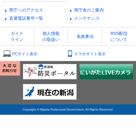
県庁へのアクセス
県庁舎のご案内
直通電話番号一覧
メンテナンス
ガイド
個人情報
RSS配信
免責事項
ライン
の取扱い
について
PCサイト表示
スマホサイト表示
Copyright © Niigata Prefectural Government. All Rights Reserved.