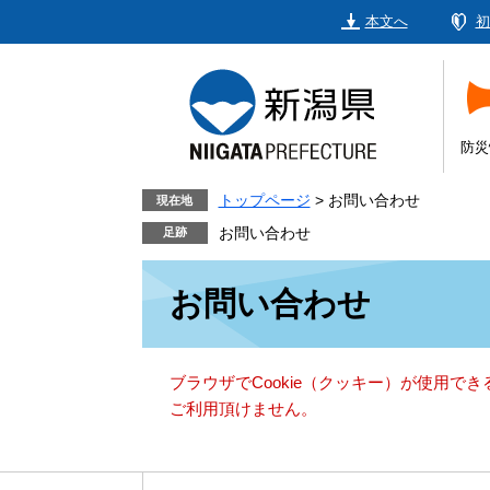
ペ
メ
本文へ
初
ー
ニ
ジ
ュ
の
ー
先
を
頭
飛
防災
で
ば
す。
し
トップページ
>
お問い合わせ
現在地
て
お問い合わせ
本
本
文
お問い合わせ
文
へ
ブラウザでCookie（クッキー）が使用で
ご利用頂けません。