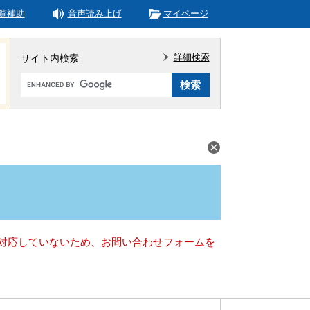
覧補助
音声読み上げ
マイページ
詳細検索
サイト内検索
Google
カ
ス
タ
ム
検
索
）に対応していないため、お問い合わせフォームを