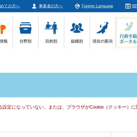
めての方へ
事業者の方へ
Foreign Language
閲
情報
分野別
目的別
組織別
現在の新潟
きる設定になっていない、または、ブラウザがCookie（クッキー