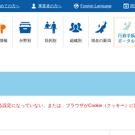
めての方へ
事業者の方へ
Foreign Language
閲
情報
分野別
目的別
組織別
現在の新潟
きる設定になっていない、または、ブラウザがCookie（クッキー