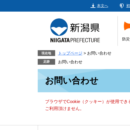
ペ
メ
本文へ
初
ー
ニ
ジ
ュ
の
ー
先
を
頭
飛
防災
で
ば
す。
し
トップページ
>
お問い合わせ
現在地
て
お問い合わせ
本
本
文
お問い合わせ
文
へ
ブラウザでCookie（クッキー）が使用で
ご利用頂けません。