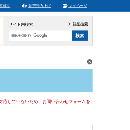
覧補助
音声読み上げ
マイページ
詳細検索
サイト内検索
Google
カ
ス
タ
ム
検
索
）に対応していないため、お問い合わせフォームを