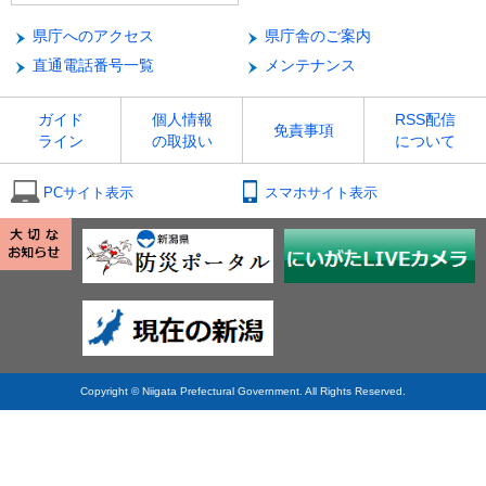
県庁へのアクセス
県庁舎のご案内
直通電話番号一覧
メンテナンス
ガイド
個人情報
RSS配信
免責事項
ライン
の取扱い
について
PCサイト表示
スマホサイト表示
Copyright © Niigata Prefectural Government. All Rights Reserved.