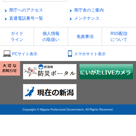
県庁へのアクセス
県庁舎のご案内
直通電話番号一覧
メンテナンス
ガイド
個人情報
RSS配信
免責事項
ライン
の取扱い
について
PCサイト表示
スマホサイト表示
Copyright © Niigata Prefectural Government. All Rights Reserved.