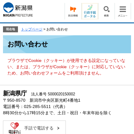
ペ
メ
ー
ニ
ジ
ュ
の
ー
先
を
トップページ
>
お問い合わせ
現在地
頭
飛
本
で
ば
お問い合わせ
文
す。
し
て
本
ブラウザでCookie（クッキー）が使用できる設定になっていな
文
い、または、ブラウザがCookie（クッキー）に対応していない
へ
ため、お問い合わせフォームをご利用頂けません。
新潟県庁
法人番号 5000020150002
〒950-8570 新潟市中央区新光町4番地1
電話番号：025-285-5511（代表）
8時30分から17時15分まで、土日・祝日・年末年始を除く
手話で電話する