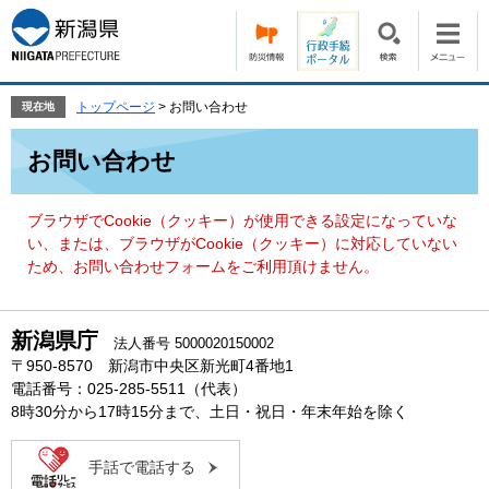
ペ
メ
ー
ニ
ジ
ュ
の
ー
先
を
トップページ
>
お問い合わせ
現在地
頭
飛
本
で
ば
お問い合わせ
文
す。
し
て
本
ブラウザでCookie（クッキー）が使用できる設定になっていな
文
い、または、ブラウザがCookie（クッキー）に対応していない
へ
ため、お問い合わせフォームをご利用頂けません。
新潟県庁
法人番号 5000020150002
〒950-8570 新潟市中央区新光町4番地1
電話番号：025-285-5511（代表）
8時30分から17時15分まで、土日・祝日・年末年始を除く
手話で電話する