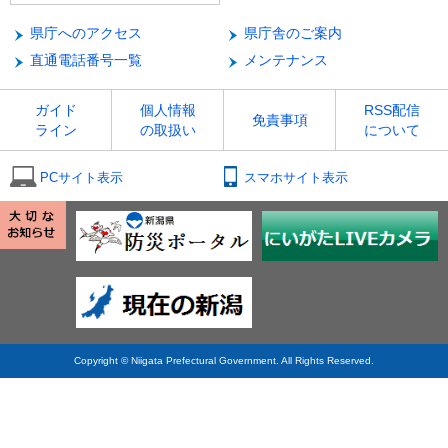
県庁へのアクセス
県庁舎のご案内
直通電話番号一覧
メンテナンス
ガイド
個人情報
RSS配信
免責事項
ライン
の取扱い
について
PCサイト表示
スマホサイト表示
Copyright © Niigata Prefectural Government. All Rights Reserved.