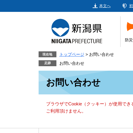
ペ
メ
本文へ
初
ー
ニ
ジ
ュ
の
ー
先
を
頭
飛
防災
で
ば
す。
し
トップページ
>
お問い合わせ
現在地
て
お問い合わせ
本
本
文
お問い合わせ
文
へ
ブラウザでCookie（クッキー）が使用で
ご利用頂けません。