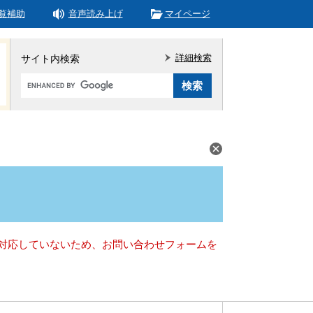
覧補助
音声読み上げ
マイページ
詳細検索
サイト内検索
Google
カ
ス
タ
ム
検
索
）に対応していないため、お問い合わせフォームを