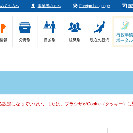
めての方へ
事業者の方へ
Foreign Language
閲
情報
分野別
目的別
組織別
現在の新潟
きる設定になっていない、または、ブラウザがCookie（クッキー