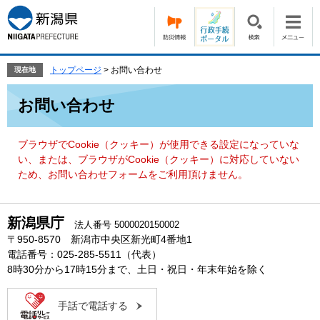
ペ
メ
ー
ニ
ジ
ュ
の
ー
先
を
トップページ
>
お問い合わせ
現在地
頭
飛
本
で
ば
お問い合わせ
文
す。
し
て
本
ブラウザでCookie（クッキー）が使用できる設定になっていな
文
い、または、ブラウザがCookie（クッキー）に対応していない
へ
ため、お問い合わせフォームをご利用頂けません。
新潟県庁
法人番号 5000020150002
〒950-8570 新潟市中央区新光町4番地1
電話番号：025-285-5511（代表）
8時30分から17時15分まで、土日・祝日・年末年始を除く
手話で電話する