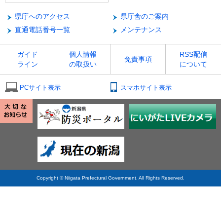
県庁へのアクセス
県庁舎のご案内
直通電話番号一覧
メンテナンス
ガイド
個人情報
RSS配信
免責事項
ライン
の取扱い
について
PCサイト表示
スマホサイト表示
Copyright © Niigata Prefectural Government. All Rights Reserved.