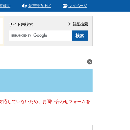
覧補助
音声読み上げ
マイページ
詳細検索
サイト内検索
Google
カ
ス
タ
ム
検
索
）に対応していないため、お問い合わせフォームを