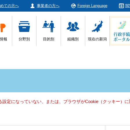
めての方へ
事業者の方へ
Foreign Language
閲
情報
分野別
目的別
組織別
現在の新潟
きる設定になっていない、または、ブラウザがCookie（クッキー