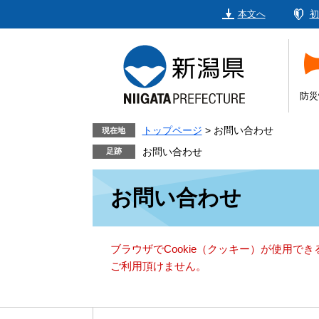
ペ
メ
本文へ
初
ー
ニ
ジ
ュ
の
ー
先
を
頭
飛
防災
で
ば
す。
し
トップページ
>
お問い合わせ
現在地
て
お問い合わせ
本
本
文
お問い合わせ
文
へ
ブラウザでCookie（クッキー）が使用で
ご利用頂けません。