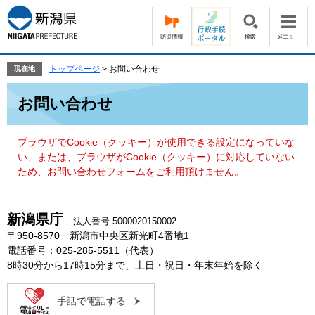
ペ
メ
ー
ニ
ジ
ュ
の
ー
先
を
トップページ
>
お問い合わせ
現在地
頭
飛
本
で
ば
お問い合わせ
文
す。
し
て
本
ブラウザでCookie（クッキー）が使用できる設定になっていな
文
い、または、ブラウザがCookie（クッキー）に対応していない
へ
ため、お問い合わせフォームをご利用頂けません。
新潟県庁
法人番号 5000020150002
〒950-8570 新潟市中央区新光町4番地1
電話番号：025-285-5511（代表）
8時30分から17時15分まで、土日・祝日・年末年始を除く
手話で電話する