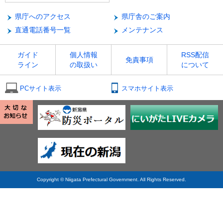
県庁へのアクセス
県庁舎のご案内
直通電話番号一覧
メンテナンス
ガイド
個人情報
RSS配信
免責事項
ライン
の取扱い
について
PCサイト表示
スマホサイト表示
Copyright © Niigata Prefectural Government. All Rights Reserved.