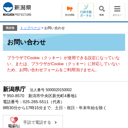
ペ
メ
ー
ニ
ジ
ュ
の
ー
先
を
トップページ
>
お問い合わせ
現在地
頭
飛
本
で
ば
お問い合わせ
文
す。
し
て
本
ブラウザでCookie（クッキー）が使用できる設定になっていな
文
い、または、ブラウザがCookie（クッキー）に対応していない
へ
ため、お問い合わせフォームをご利用頂けません。
新潟県庁
法人番号 5000020150002
〒950-8570 新潟市中央区新光町4番地1
電話番号：025-285-5511（代表）
8時30分から17時15分まで、土日・祝日・年末年始を除く
手話で電話する