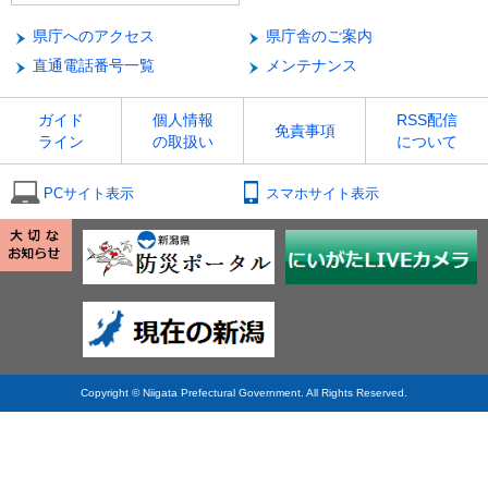
県庁へのアクセス
県庁舎のご案内
直通電話番号一覧
メンテナンス
ガイド
個人情報
RSS配信
免責事項
ライン
の取扱い
について
PCサイト表示
スマホサイト表示
Copyright © Niigata Prefectural Government. All Rights Reserved.