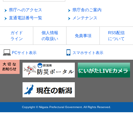
県庁へのアクセス
県庁舎のご案内
直通電話番号一覧
メンテナンス
ガイド
個人情報
RSS配信
免責事項
ライン
の取扱い
について
PCサイト表示
スマホサイト表示
Copyright © Niigata Prefectural Government. All Rights Reserved.