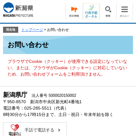
ペ
メ
ー
ニ
ジ
ュ
の
ー
先
を
トップページ
>
お問い合わせ
現在地
頭
飛
本
で
ば
お問い合わせ
文
す。
し
て
本
ブラウザでCookie（クッキー）が使用できる設定になっていな
文
い、または、ブラウザがCookie（クッキー）に対応していない
へ
ため、お問い合わせフォームをご利用頂けません。
新潟県庁
法人番号 5000020150002
〒950-8570 新潟市中央区新光町4番地1
電話番号：025-285-5511（代表）
8時30分から17時15分まで、土日・祝日・年末年始を除く
手話で電話する