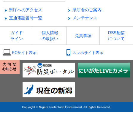
県庁へのアクセス
県庁舎のご案内
直通電話番号一覧
メンテナンス
ガイド
個人情報
RSS配信
免責事項
ライン
の取扱い
について
PCサイト表示
スマホサイト表示
Copyright © Niigata Prefectural Government. All Rights Reserved.