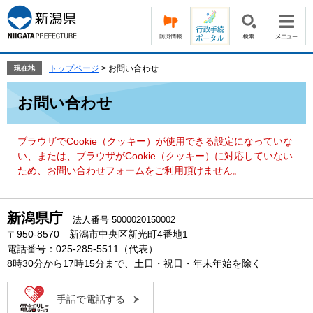
ペ
メ
ー
ニ
ジ
ュ
の
ー
先
を
トップページ
>
お問い合わせ
現在地
頭
飛
本
で
ば
お問い合わせ
文
す。
し
て
本
ブラウザでCookie（クッキー）が使用できる設定になっていな
文
い、または、ブラウザがCookie（クッキー）に対応していない
へ
ため、お問い合わせフォームをご利用頂けません。
新潟県庁
法人番号 5000020150002
〒950-8570 新潟市中央区新光町4番地1
電話番号：025-285-5511（代表）
8時30分から17時15分まで、土日・祝日・年末年始を除く
手話で電話する